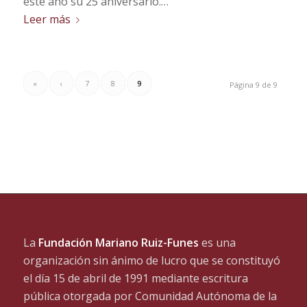
este año su 25 aniversario.…
Leer más
«
‹
7
8
9
Página 9 de 9
La
Fundación Mariano Ruiz-Funes
es una
organización sin ánimo de lucro que se constituyó
el día 15 de abril de 1991 mediante escritura
pública otorgada por Comunidad Autónoma de la