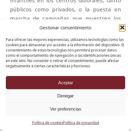
infantiles en los centros laborales, tanto
públicos como privados, o la puesta en
marcha de campañas que muestren los
beneficios de la conciliación y un reparto
Gestionar consentimiento
de tareas justo y corresponsable.
Para ofrecer las mejores experiencias, utilizamos tecnologías como las
También se defiende conceder una
cookies para almacenar y/o acceder a la información del dispositivo. El
consentimiento de estas tecnologías nos permitirá procesar datos
prestación no contributiva por
como el comportamiento de navegación o las identificaciones únicas
en este sitio. No consentir o retirar el consentimiento, puede afectar
maternidad de seis semanas a las mujeres
negativamente a ciertas características y funciones.
demandantes de empleo que tengan un
hijo y reconocer a todas las madres un
Aceptar
«bonus» de dos años de cotización por
Denegar
cada hijo.
Ver preferencias
Asimismo, propone incentivar a las
empresas que implanten un «horario
Política de cookies
Política de privacidad