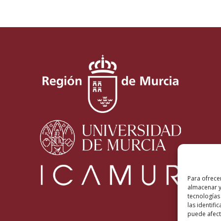
Para ofrece
almacenar y
tecnologías
las identifi
puede afecta