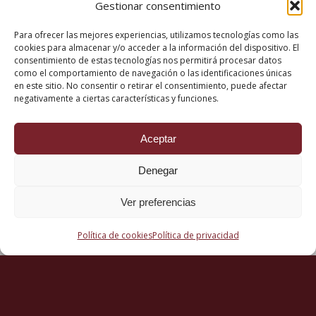
Gestionar consentimiento
Para ofrecer las mejores experiencias, utilizamos tecnologías como las
cookies para almacenar y/o acceder a la información del dispositivo. El
consentimiento de estas tecnologías nos permitirá procesar datos
como el comportamiento de navegación o las identificaciones únicas
en este sitio. No consentir o retirar el consentimiento, puede afectar
negativamente a ciertas características y funciones.
ESCUCHA OTROS
CAPÍTULOS DE NUESTRO
Aceptar
PODCAST
Denegar
Ver preferencias
Política de cookies
Política de privacidad
Derecho y Sociedad.
Antonio Garrigues Walker
2 de julio de 2026