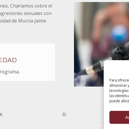
unes, Charlamos sobre el
 agresiones sexuales con
rsidad de Murcia Jaime
IEDAD
programa.
Para ofrece
almacenar y
tecnologías
las identifi
puede afecta
A