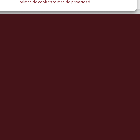
Política de cookies
Política de privacidad
RO PODCAST
ara
Derecho y
sociedad. La
posesión de hecho
3 de mayo de 2026
Derecho y
Sociedad.