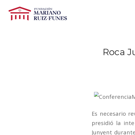
Roca J
Es necesario re
presidió la int
Junyent durante